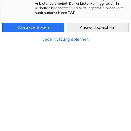
Anbieter verarbeitet. Der Anbieter kann ggf. auch Ihr
Verhalten beobachten und Nutzungsprofile bilden, ggf.
My AHK Tunisia
ist das Intranet exklusiv für Mitglieder der
Tunisia
auch außerhalb des EWR.
AHK Tunesien. Es bietet Ihnen einen personalisierten
Bereich.
Alle akzeptieren
Auswahl speichern
Auf dieser digitalen Plattform können Mitglieder
individuelle Daten verwalten sowie spezielle Infos zu den
Jede Nutzung ablehnen
Sonderkonditionen erhalten. Bleiben Sie auf dem Laufenden
mit My AHK.
LOGIN MY AHK
Kontaktieren Sie uns