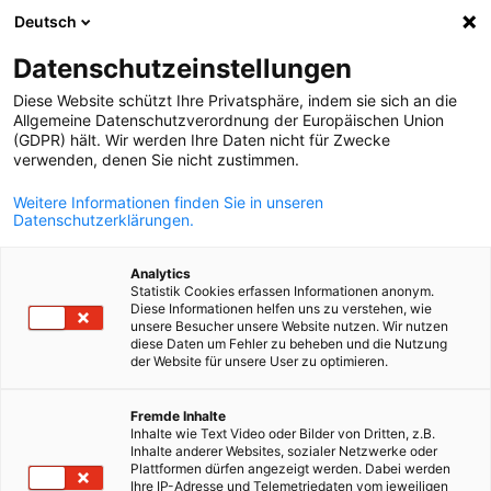
WERBUNG
Deutsch
Ein
Datenschutzeinstellungen
Diese Website schützt Ihre Privatsphäre, indem sie sich an die
Allgemeine Datenschutzverordnung der Europäischen Union
(GDPR) hält. Wir werden Ihre Daten nicht für Zwecke
Suche öffnen
Navi
verwenden, denen Sie nicht zustimmen.
Weitere Informationen finden Sie in unseren
Datenschutzerklärungen.
Analytics
Statistik Cookies erfassen Informationen anonym.
Diese Informationen helfen uns zu verstehen, wie
unsere Besucher unsere Website nutzen. Wir nutzen
diese Daten um Fehler zu beheben und die Nutzung
der Website für unsere User zu optimieren.
German
MyAHK Tunisia
Fremde Inhalte
Inhalte wie Text Video oder Bilder von Dritten, z.B.
Inhalte anderer Websites, sozialer Netzwerke oder
Plattformen dürfen angezeigt werden. Dabei werden
Ihre IP-Adresse und Telemetriedaten vom jeweiligen
Das exklusive Portal für Mitglieder der AHK Tunesien.