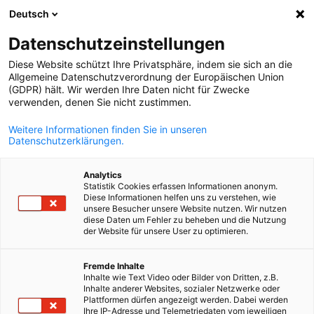
WERBUNG
Deutsch
Ein
Datenschutzeinstellungen
Diese Website schützt Ihre Privatsphäre, indem sie sich an die
Allgemeine Datenschutzverordnung der Europäischen Union
(GDPR) hält. Wir werden Ihre Daten nicht für Zwecke
Suche öffnen
Navi
verwenden, denen Sie nicht zustimmen.
Weitere Informationen finden Sie in unseren
Datenschutzerklärungen.
Analytics
Statistik Cookies erfassen Informationen anonym.
Diese Informationen helfen uns zu verstehen, wie
unsere Besucher unsere Website nutzen. Wir nutzen
diese Daten um Fehler zu beheben und die Nutzung
der Website für unsere User zu optimieren.
German
Download
Fremde Inhalte
21/05/2026
Inhalte wie Text Video oder Bilder von Dritten, z.B.
Inhalte anderer Websites, sozialer Netzwerke oder
Plattformen dürfen angezeigt werden. Dabei werden
CV Book Mechanical Industry
Ihre IP-Adresse und Telemetriedaten vom jeweiligen