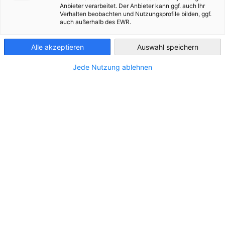
Anbieter verarbeitet. Der Anbieter kann ggf. auch Ihr
Verhalten beobachten und Nutzungsprofile bilden, ggf.
Tunisia
auch außerhalb des EWR.
Discover a selection of Tunisian profiles specialized in Mechani
Industry sector, ready to take on your company’s challenges.
Alle akzeptieren
Auswahl speichern
MEC CV Book 26
PDF
DATEITYP:
Dateigröße:
4.05 mb
Jede Nutzung ablehnen
Kontaktieren Sie uns
Firas Gam
Projektmanager African Skills for Germany (AS4G)
HR Services