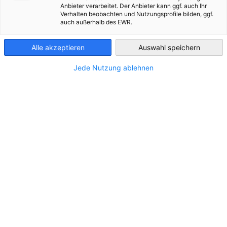
Anbieter verarbeitet. Der Anbieter kann ggf. auch Ihr
Filter und Sortierung anzeigen
Filteroptionen wurden erfolgreich aktualisiert
Verhalten beobachten und Nutzungsprofile bilden, ggf.
Tunisia
auch außerhalb des EWR.
Alle akzeptieren
Auswahl speichern
Derzeit sind keine Veranstaltungen geplant.
Jede Nutzung ablehnen
Schauen Sie bald wieder vorbei, um neue
Veranstaltungen zu sehen!
Partner
Bundesministerium für Wirtschaft und Ene
Deutsche