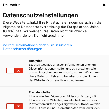
WERBUNG
Deutsch
Ein
Datenschutzeinstellungen
Diese Website schützt Ihre Privatsphäre, indem sie sich an die
Allgemeine Datenschutzverordnung der Europäischen Union
(GDPR) hält. Wir werden Ihre Daten nicht für Zwecke
verwenden, denen Sie nicht zustimmen.
Suche öffnen
Navi
Events Hub
Weitere Informationen finden Sie in unseren
Datenschutzerklärungen.
Seien Sie bei den wichtigsten Veranstaltungen unseres
Netzwerks dabei!
Analytics
Statistik Cookies erfassen Informationen anonym.
Der Events Hub der AHK Tunesien bietet Zugang zu allen
Diese Informationen helfen uns zu verstehen, wie
unseren Veranstaltungen: Konferenzen, Seminare, B2B-
unsere Besucher unsere Website nutzen. Wir nutzen
diese Daten um Fehler zu beheben und die Nutzung
Treffen und Networking-Events. Bleiben Sie am Puls der
der Website für unsere User zu optimieren.
deutsch-tunesischen Wirtschaft.
German
Fremde Inhalte
Inhalte wie Text Video oder Bilder von Dritten, z.B.
Inhalte anderer Websites, sozialer Netzwerke oder
Plattformen dürfen angezeigt werden. Dabei werden
Ihre IP-Adresse und Telemetriedaten vom jeweiligen