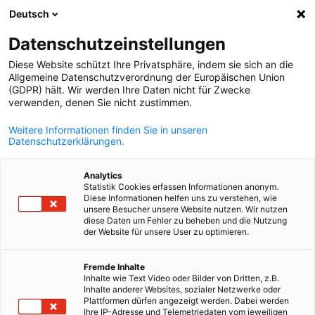
PUBLICITÉ
Deutsch
Fer
Datenschutzeinstellungen
Diese Website schützt Ihre Privatsphäre, indem sie sich an die
Allgemeine Datenschutzverordnung der Europäischen Union
(GDPR) hält. Wir werden Ihre Daten nicht für Zwecke
Ouvrir la rech
Navi
verwenden, denen Sie nicht zustimmen.
Autres mentions
Weitere Informationen finden Sie in unseren
Datenschutzerklärungen.
Cette page regroupe les informations complémentaires
relatives à d'autres mentions légales spécifiques.
Analytics
Statistik Cookies erfassen Informationen anonym.
Rapport Financier 2024
Diese Informationen helfen uns zu verstehen, wie
unsere Besucher unsere Website nutzen. Wir nutzen
diese Daten um Fehler zu beheben und die Nutzung
Rapport financier 2024
der Website für unsere User zu optimieren.
French
PDF
TYPE DE FICHIER:
Taille du fichier:
468.44 kb
Fremde Inhalte
Inhalte wie Text Video oder Bilder von Dritten, z.B.
Inhalte anderer Websites, sozialer Netzwerke oder
Plattformen dürfen angezeigt werden. Dabei werden
Déclaration des fonds étrangers 2022-2024
Ihre IP-Adresse und Telemetriedaten vom jeweiligen